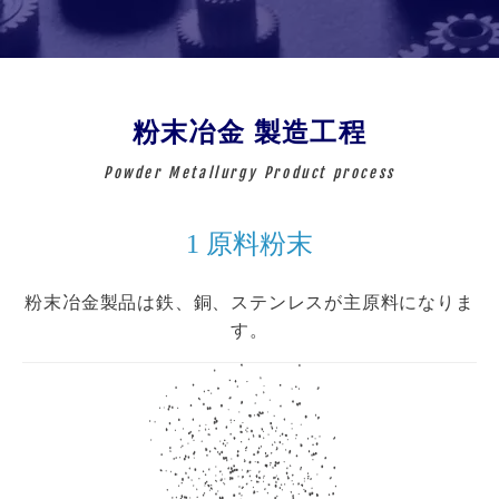
粉末冶金 製造工程
Powder Metallurgy Product process
5 サイジング
1 原料粉末
6 真空含浸
2 混合
3 成形
4 焼結
7 製品
粉末冶金製品は鉄、銅、ステンレスが主原料になりま
主原料にその他の金属粉末、潤滑剤等を入れ、均一に
金属の粉末を金型に充填し、粉末成形機で上下から圧
材質に応じた温度で製品に熱をかけます。粒子同士の
焼結された製品を金型に入れ再圧縮します。より高い
製品と潤滑油等の油を真空タンクの中に入れ、粉末冶
このような工程を経て製品ができあがります。
縮します。一軸成形のため、金型から抜きだせる形状
結合はその接点にネックが生じ、ここに物質が個体内
金特有のポーラス（空孔）に油を浸み込ませます。
なるように混ぜ合わせます。
精度を得ることができます。
す。
拡散、表面拡散、粘性拡散、蒸発・凝縮等によって移
であることが必須です。
動しネックが拡大することによって起こります。