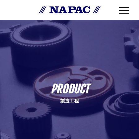
toggle
naviga
PRODUCT
製造工程