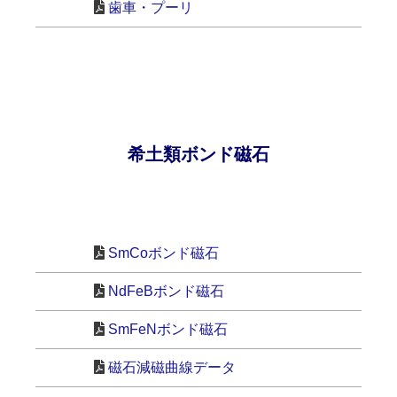
歯車・プーリ
希土類ボンド磁石
SmCoボンド磁石
NdFeBボンド磁石
SmFeNボンド磁石
磁石減磁曲線データ